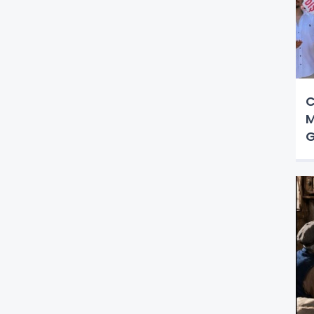
C
M
G
Ö