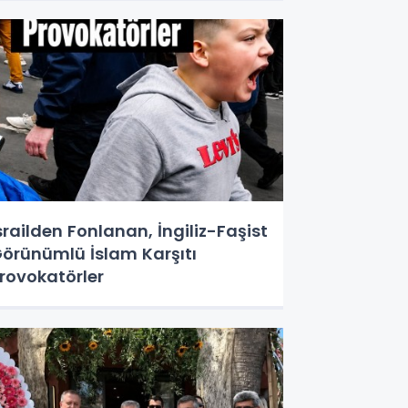
srailden Fonlanan, İngiliz-Faşist
örünümlü İslam Karşıtı
rovokatörler