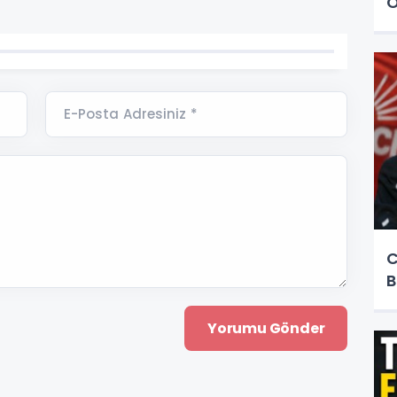
Ö
E-Posta Adresiniz *
C
B