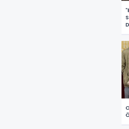
"
S
D
O
Ö