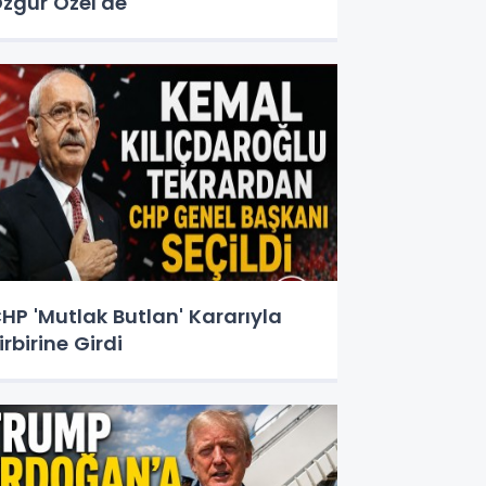
zgür Özel'de "
HP 'Mutlak Butlan' Kararıyla
irbirine Girdi