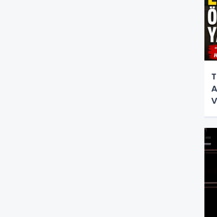
T
A
V