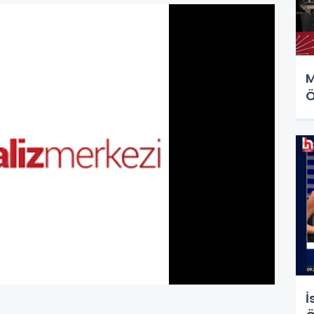
M
Ö
İ