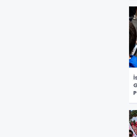
İ
G
P