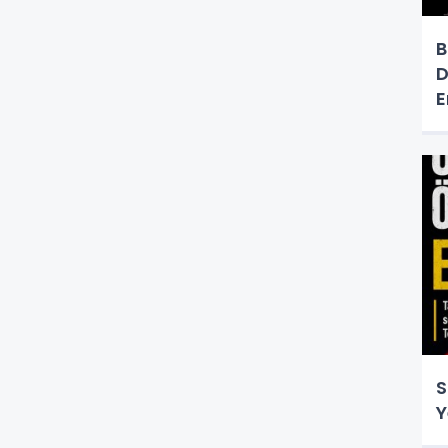
B
D
E
S
Y