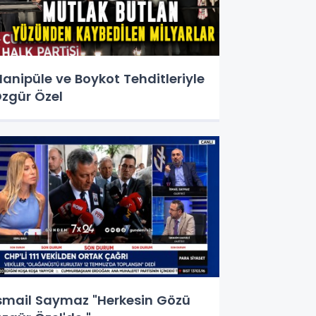
anipüle ve Boykot Tehditleriyle
zgür Özel
smail Saymaz "Herkesin Gözü