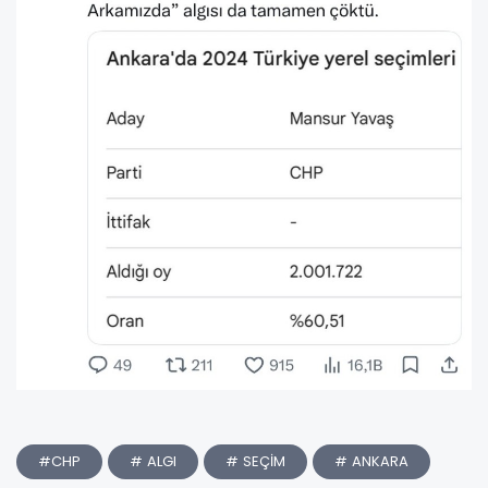
#CHP
# ALGI
# SEÇİM
# ANKARA