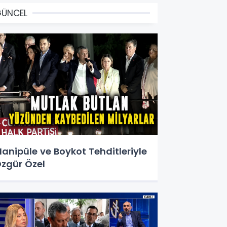
GÜNCEL
anipüle ve Boykot Tehditleriyle
zgür Özel