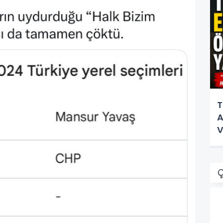
T
A
V
Ç