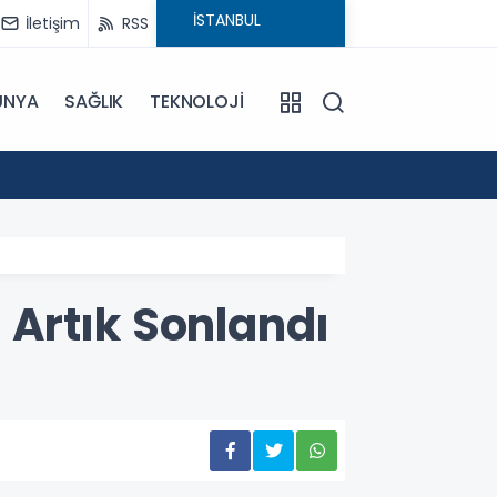
İletişim
RSS
ÜNYA
SAĞLIK
TEKNOLOJİ
18:29
CHP'ni
ı Artık Sonlandı