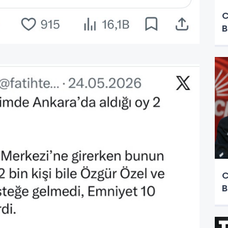
C
B
C
B