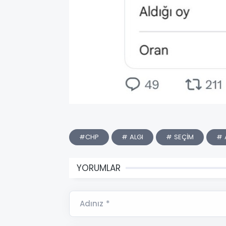
#CHP
# ALGI
# SEÇİM
# 
YORUMLAR
Adınız *