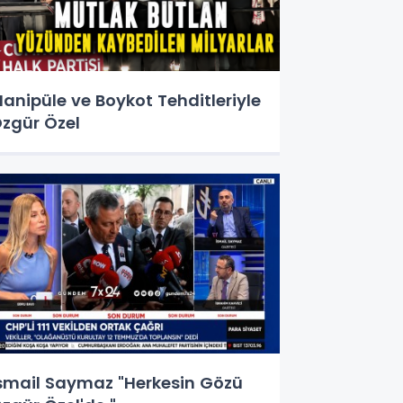
anipüle ve Boykot Tehditleriyle
zgür Özel
smail Saymaz "Herkesin Gözü