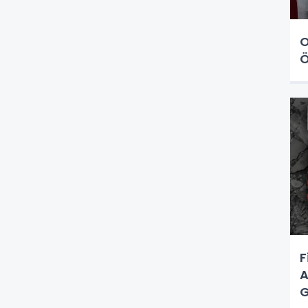
O
Ö
F
A
G