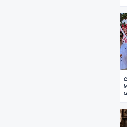
C
M
G
Ö