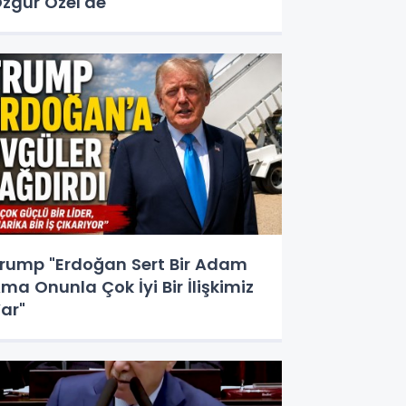
zgür Özel'de "
rump "Erdoğan Sert Bir Adam
ma Onunla Çok İyi Bir İlişkimiz
ar"