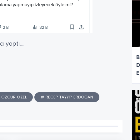
yaptı....
B
D
E
 ÖZGÜR ÖZEL
# RECEP TAYYİP ERDOĞAN