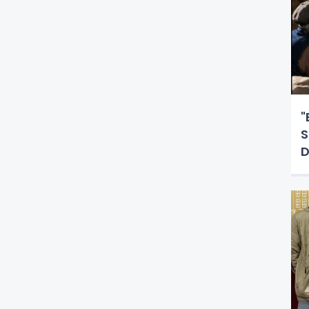
"
S
D