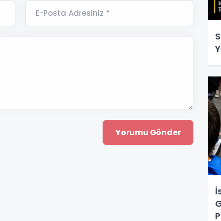
E-Posta Adresiniz *
S
Y
İ
G
P