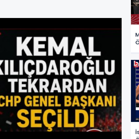
M
Ö
İ