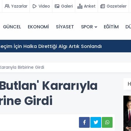
Yazarlar
Video
Galeri
Anket
Gazeteler
GÜNCEL
EKONOMİ
SİYASET
SPOR
EĞİTİM
D
eçim İçin Halka Direttiği Algı Artık Sonlandı
ararıyla Birbirine Girdi
Butlan' Kararıyla
H
rine Girdi