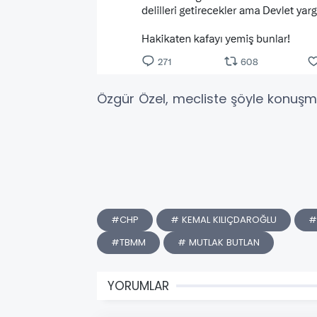
Özgür Özel, mecliste şöyle konuşma 
#CHP
# KEMAL KILIÇDAROĞLU
#
#TBMM
# MUTLAK BUTLAN
YORUMLAR