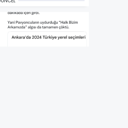
GÜNCEL
HP'nin Seçim İçin Halka
irettiği Algı Artık Sonlandı