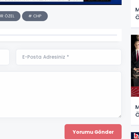
M
R ÖZEL
# CHP
Ö
E-Posta Adresiniz *
M
Ö