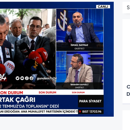
S
C
D