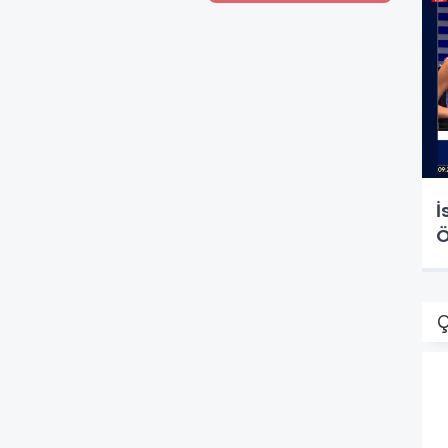
İ
Ö
Ç