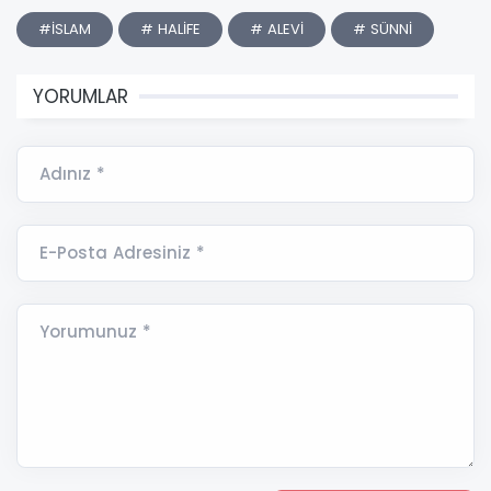
#İSLAM
# HALİFE
# ALEVİ
# SÜNNİ
YORUMLAR
Adınız *
E-Posta Adresiniz *
Yorumunuz *