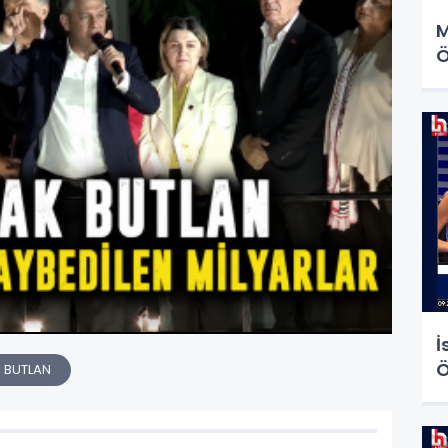
M
Ö
İ
Ö
 BUTLAN