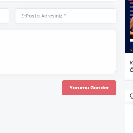
E-Posta Adresiniz *
İ
Ö
Ç