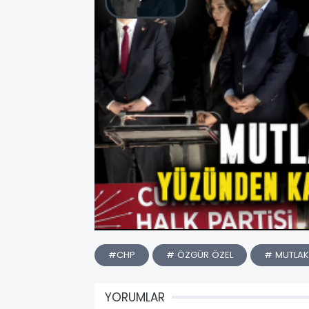
#CHP
# ÖZGÜR ÖZEL
# MUTLAK
YORUMLAR