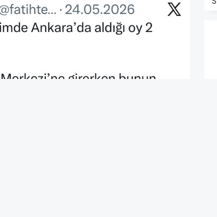
S
C
D