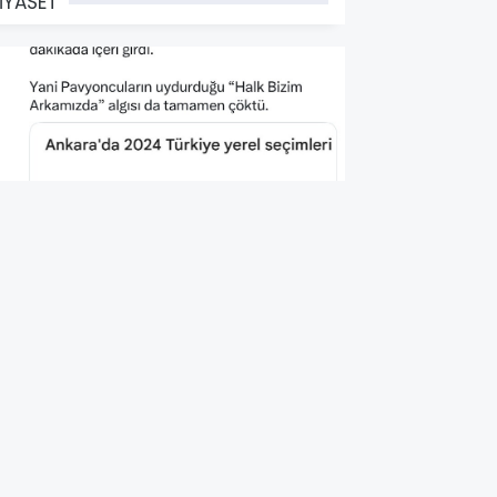
İYASET
HP'nin Seçim İçin Halka
irettiği Algı Artık Sonlandı