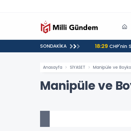
18:29
SONDAKİKA
CHP'nin S
Anasayfa
SİYASET
Manipüle ve Boykot
Manipüle ve Boy