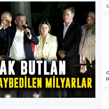
S
C
D