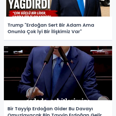
Trump "Erdoğan Sert Bir Adam Ama
Onunla Çok İyi Bir İlişkimiz Var"
Bir Tayyip Erdoğan Gider Bu Davayı
Omuzlayacak Bin Tayyip Erdoğan Gelir