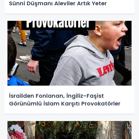
Sünni Düşmanı Aleviler Artık Yeter
İsrailden Fonlanan, İngiliz-Faşist
Görünümlü İslam Karşıtı Provokatörler