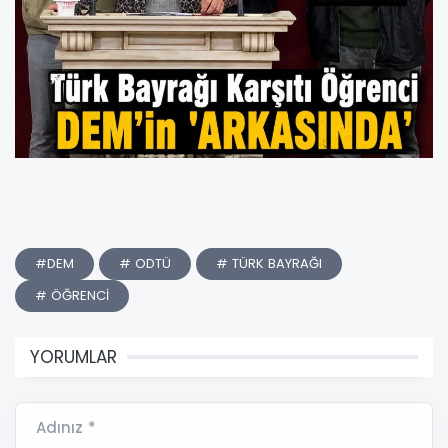
#DEM
# ODTÜ
# TÜRK BAYRAĞI
# ÖĞRENCİ
YORUMLAR
Adınız *