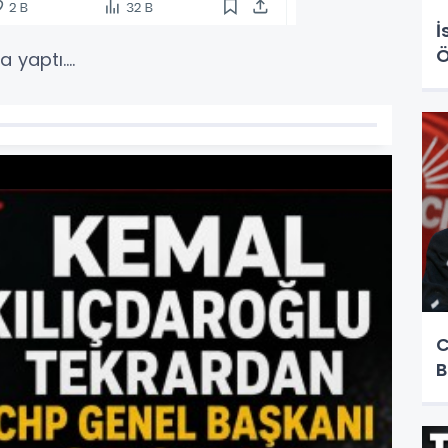
İ
Ö
yaptı....
C
B