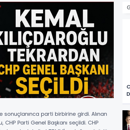
C
D
e sonuçlanınca parti birbirine girdi. Alınan
u, CHP Parti Genel Başkanı seçildi. CHP