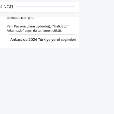
GÜNCEL
HP'nin Seçim İçin Halka
irettiği Algı Artık Sonlandı