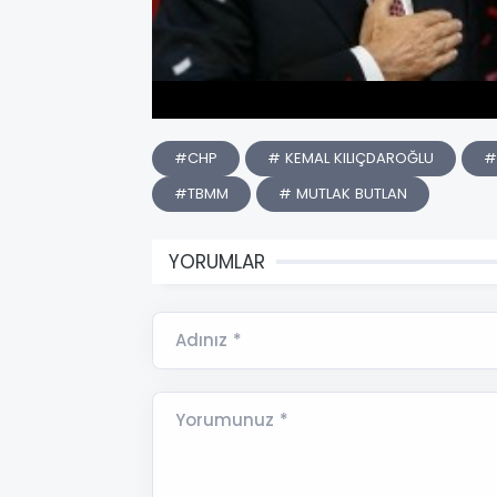
#CHP
# KEMAL KILIÇDAROĞLU
#
#TBMM
# MUTLAK BUTLAN
YORUMLAR
Adınız *
Yorumunuz *