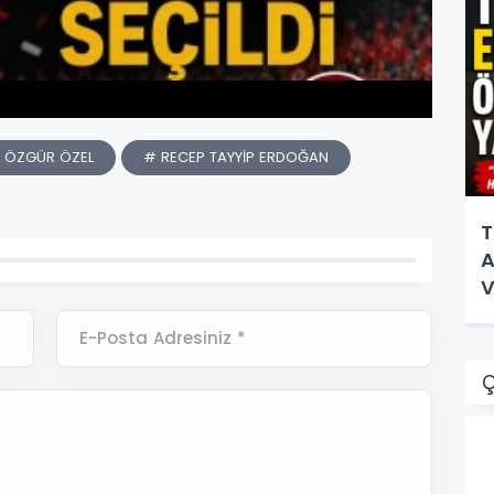
 ÖZGÜR ÖZEL
# RECEP TAYYİP ERDOĞAN
T
A
V
E-Posta Adresiniz *
Ç