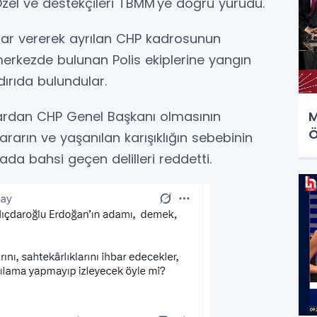
zel ve destekçileri TBMM'ye doğru yürüdü.
ar vererek ayrılan CHP kadrosunun
merkezde bulunan Polis ekiplerine yangın
dırıda bulundular.
M
krardan CHP Genel Başkanı olmasının
Ö
ararın ve yaşanılan karışıklığın sebebinin
da bahsi geçen delilleri reddetti.