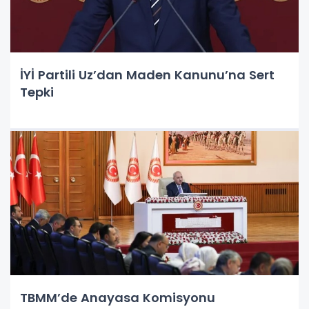
İYİ Partili Uz’dan Maden Kanunu’na Sert
Tepki
TBMM’de Anayasa Komisyonu