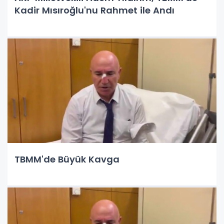
Kadir Mısıroğlu'nu Rahmet ile Andı
TBMM'de Büyük Kavga