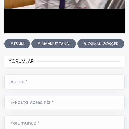
#TBMM
# MAHMUT TANAL
# OSMAN GÖKÇEK
YORUMLAR
Adınız *
E-Posta Adresiniz *
Yorumunuz *