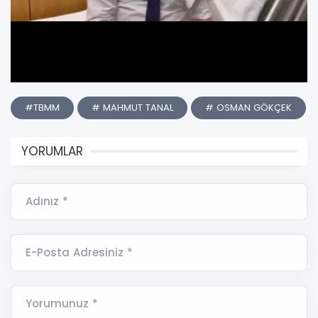
#TBMM
# MAHMUT TANAL
# OSMAN GÖKÇEK
YORUMLAR
Adınız *
E-Posta Adresiniz *
Yorumunuz *