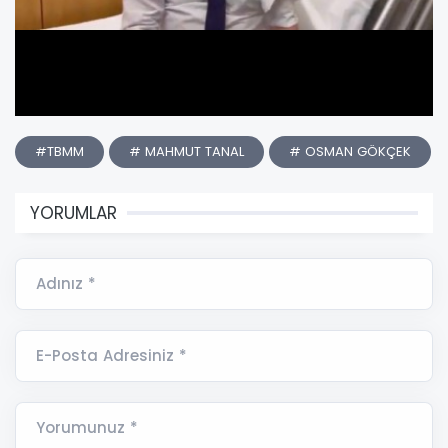
#TBMM
# MAHMUT TANAL
# OSMAN GÖKÇEK
YORUMLAR
Adınız *
E-Posta Adresiniz *
Yorumunuz *