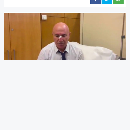
Bakanlarımız yemin ederken meydana gelen
kavgada Osman Gökçek,Mahmut Tanal
görüldü. Yaşanan kavgaların önü kesilmeye
çalışıldı.