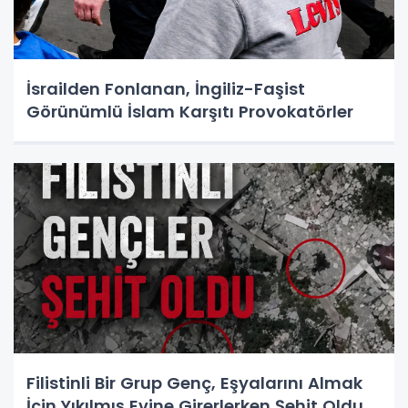
İsrailden Fonlanan, İngiliz-Faşist
Görünümlü İslam Karşıtı Provokatörler
Filistinli Bir Grup Genç, Eşyalarını Almak
İçin Yıkılmış Evine Girerlerken Şehit Oldu