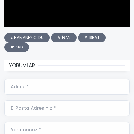
#HAMANEY ÖLDÜ
# İRAN
# İSRAİL
# ABD
YORUMLAR
Adınız *
E-Posta Adresiniz *
Yorumunuz *