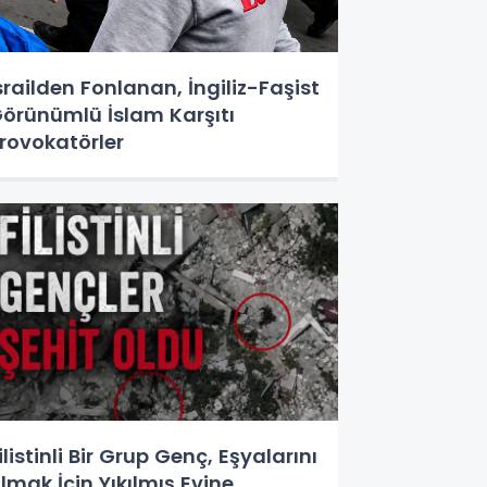
srailden Fonlanan, İngiliz-Faşist
örünümlü İslam Karşıtı
rovokatörler
ilistinli Bir Grup Genç, Eşyalarını
lmak İçin Yıkılmış Evine