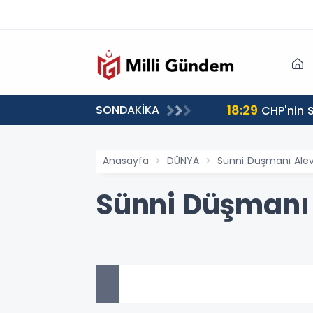
18:29
SONDAKİKA
CHP'nin S
Anasayfa
DÜNYA
Sünni Düşmanı Alevi
Sünni Düşmanı A