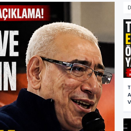
T
A
V