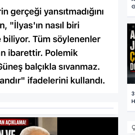
G
3
H
Ç