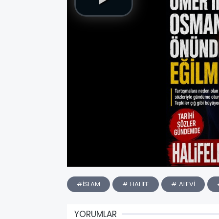
#İSLAM
# HALİFE
# ALEVİ
YORUMLAR