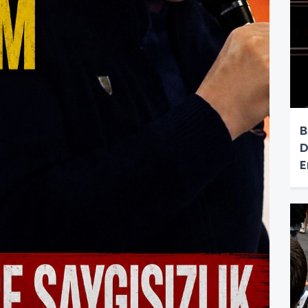
B
D
E