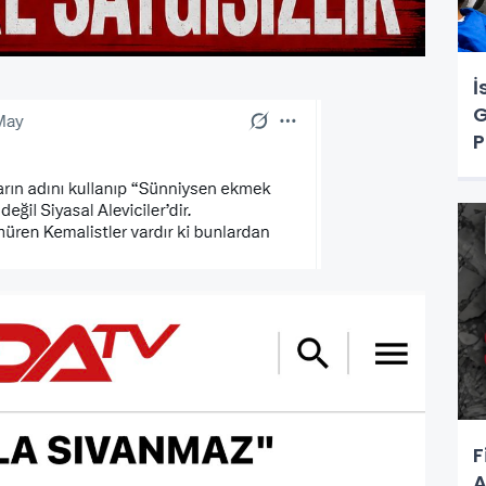
İ
G
P
F
A