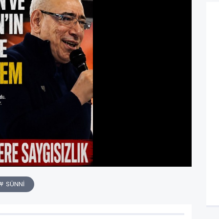
# SÜNNİ