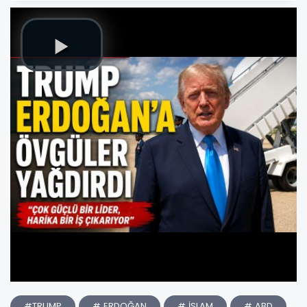
#TRUMP
# ERDOĞAN
# İSLAM
# ABD