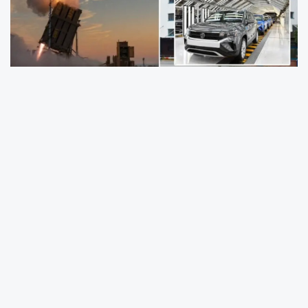
Volkswagen, İsrail'in demir kubbesi için kendi
araba fabrikasında füze üretmeye
başlayacak.