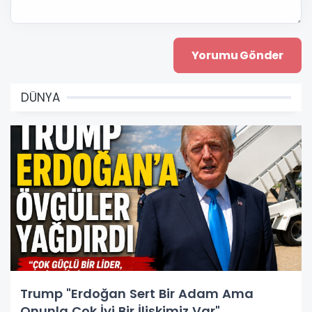
DÜNYA
Trump "Erdoğan Sert Bir Adam Ama
Onunla Çok İyi Bir İlişkimiz Var"