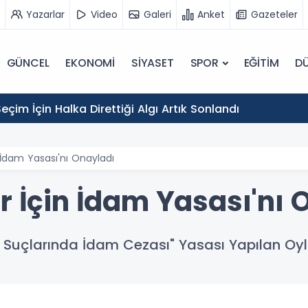
Yazarlar
Video
Galeri
Anket
Gazeteler
GÜNCEL
EKONOMİ
SİYASET
SPOR
EĞİTİM
D
eçim İçin Halka Direttiği Algı Artık Sonlandı
İçin İdam Yasası'nı Onayladı
liler İçin İdam Yasası'nı
r Suçlarında İdam Cezası" Yasası Yapılan Oy