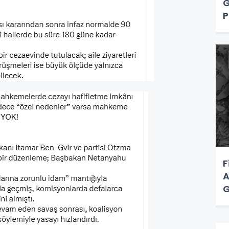
G
P
F
A
G