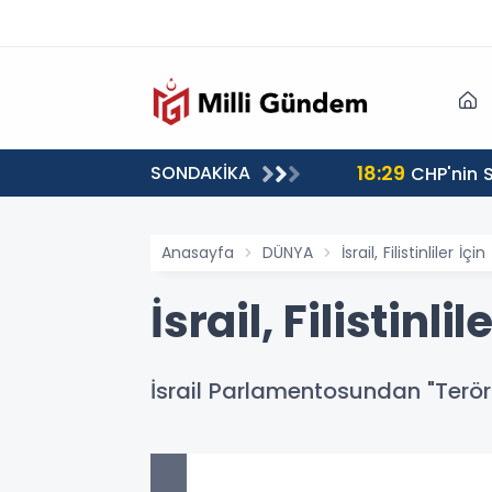
18:29
SONDAKİKA
CHP'nin S
Anasayfa
DÜNYA
İsrail, Filistinliler 
İsrail, Filistin
İsrail Parlamentosundan "Terö