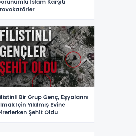
örünümlü İslam Karşıtı
rovokatörler
ilistinli Bir Grup Genç, Eşyalarını
lmak İçin Yıkılmış Evine
irerlerken Şehit Oldu