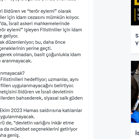
S
Y
İ