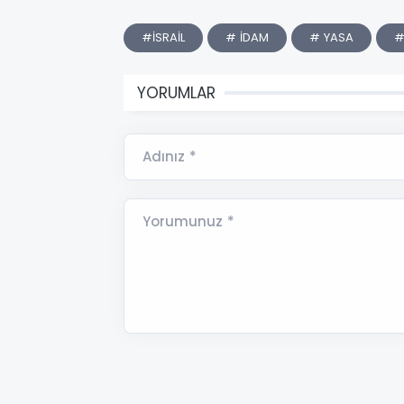
#İSRAİL
# İDAM
# YASA
#
YORUMLAR
Adınız *
Yorumunuz *