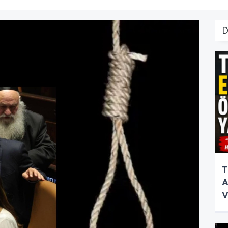
T
A
V