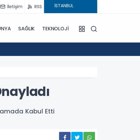
İletişim
RSS
ÜNYA
SAĞLIK
TEKNOLOJİ
18:29
CHP'ni
 Onayladı
lamada Kabul Etti