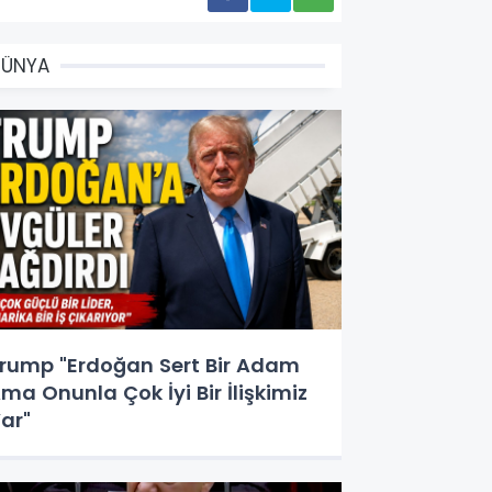
DÜNYA
rump "Erdoğan Sert Bir Adam
ma Onunla Çok İyi Bir İlişkimiz
ar"