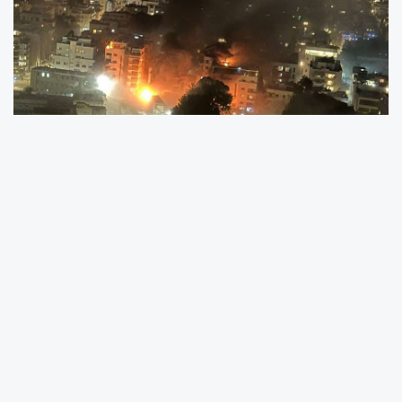
İran, İsrail'in Başkenti Tel Aviv’i vurdu