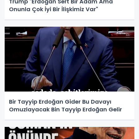
Trump "Erdoğan Sert Bir Adam Ama
Onunla Çok İyi Bir İlişkimiz Var"
Bir Tayyip Erdoğan Gider Bu Davayı
Omuzlayacak Bin Tayyip Erdoğan Gelir