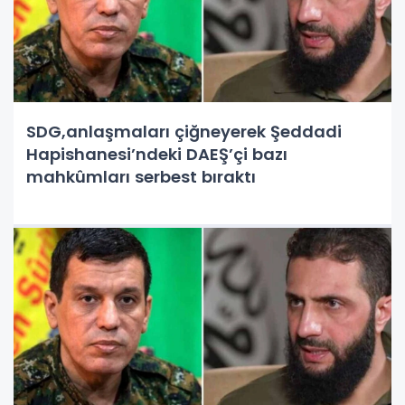
SDG,anlaşmaları çiğneyerek Şeddadi
Hapishanesi’ndeki DAEŞ’çi bazı
mahkûmları serbest bıraktı