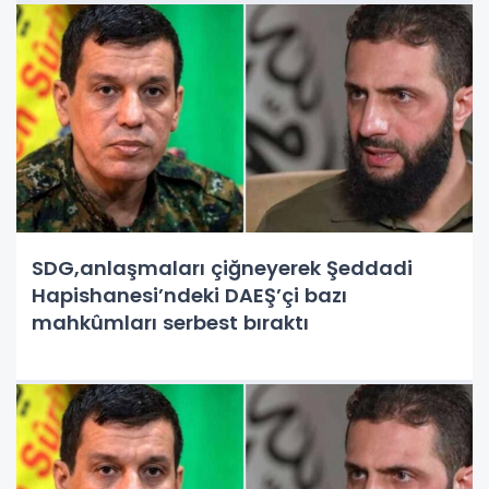
SDG,anlaşmaları çiğneyerek Şeddadi
Hapishanesi’ndeki DAEŞ’çi bazı
mahkûmları serbest bıraktı