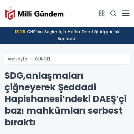
18:29
CHP'nin Seçim İçin Halka Direttiği Algı Artık
Sonlandı
Anasayfa
GÜNCEL
SDG,anlaşmaları
çiğneyerek Şeddadi
Hapishanesi’ndeki DAEŞ’çi
bazı mahkûmları serbest
bıraktı