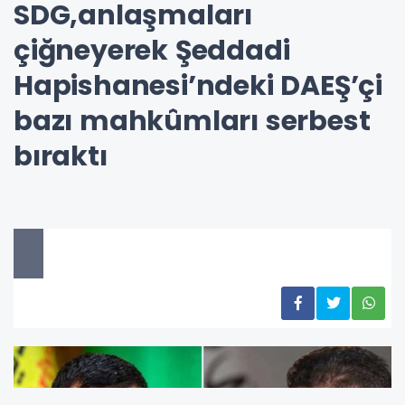
SDG,anlaşmaları
çiğneyerek Şeddadi
Hapishanesi’ndeki DAEŞ’çi
bazı mahkûmları serbest
bıraktı