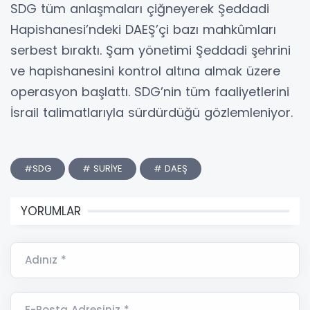
SDG tüm anlaşmaları çiğneyerek Şeddadi
Hapishanesi’ndeki DAEŞ’çi bazı mahkûmları
serbest bıraktı. Şam yönetimi Şeddadi şehrini
ve hapishanesini kontrol altına almak üzere
operasyon başlattı. SDG’nin tüm faaliyetlerini
İsrail talimatlarıyla sürdürdüğü gözlemleniyor.
#SDG
# SURİYE
# DAEŞ
YORUMLAR
Adınız *
E-Posta Adresiniz *