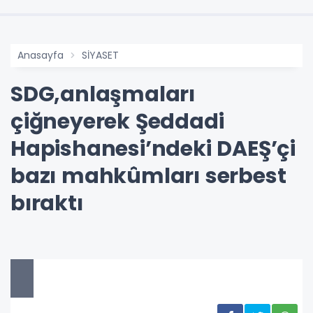
Anasayfa
SİYASET
SDG,anlaşmaları
çiğneyerek Şeddadi
Hapishanesi’ndeki DAEŞ’çi
bazı mahkûmları serbest
bıraktı