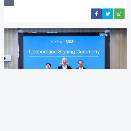
İSTANBUL (AA) - TOGG, CATL'in iştiraki CAIT ile
B segmentinde ortak bir platform geliştirmek
üzere stratejik bir işbirliği gerçekleştirdi.