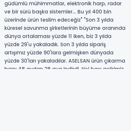
güdümlü mühimmatlar, elektronik harp, radar
ve bir sürü başka sistemler... Bu yıl 400 bin
üzerinde ürün teslim edeceğiz" "Son 3 yılda
küresel savunma şirketlerinin büyüme oranında
dünya ortalaması yüzde 11 iken, biz 3 yılda
yüzde 29'u yakaladık. Son 3 yılda sipariş
artışımız yüzde 90'lara gelmişken dünyada
yüzde 30'ları yakaladılar. ASELSAN ürün çıkarma
hızını 48 aydan 28 aya indirdi, kişi başı gelirimiz
de 200 bin dolarlardan 300 bin dolarlara
yükseldi"