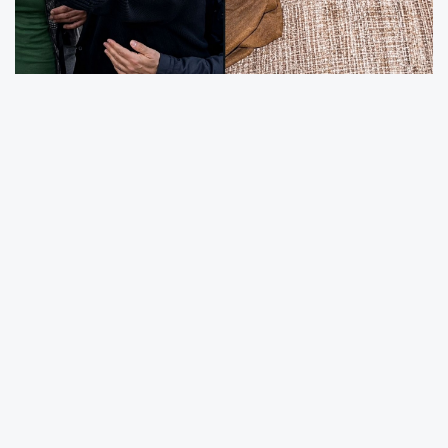
ODTÜ'de Türk bayrağı açanlara ve yaralı
öğrencilere dahi revire girip tekrar saldıran
SOSYAL TERÖRİST 'öğrenciler' Gözaltına
alındılar.