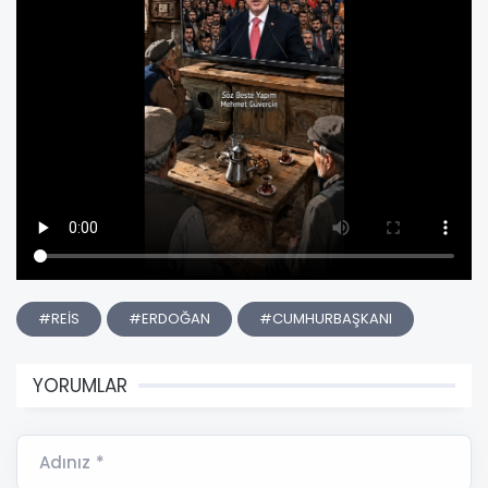
#REİS
#ERDOĞAN
#CUMHURBAŞKANI
YORUMLAR
Adınız *