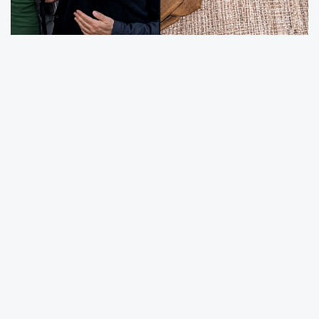
ODTÜ'de Türk bayrağı açanlara ve yaralı
öğrencilere dahi revire girip tekrar saldıran
SOSYAL TERÖRİST 'öğrenciler' Gözaltına
alındılar.