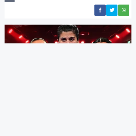
Sırbistan'da düzenlenen Dünya Kadınlar Boks
Şampiyonası'nda Türkiye'yi temsil eden milli