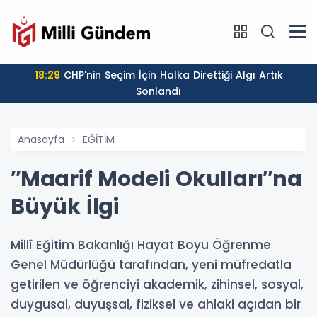
18:29
CHP'nin Seçim İçin Halka Direttiği Algı Artık
Sonlandı
Anasayfa
EĞİTİM
″Maarif Modeli Okulları″na
Büyük İlgi
​​​​​​​Millî Eğitim Bakanlığı Hayat Boyu Öğrenme
Genel Müdürlüğü tarafından, yeni müfredatla
getirilen ve öğrenciyi akademik, zihinsel, sosyal,
duygusal, duyuşsal, fiziksel ve ahlaki açıdan bir