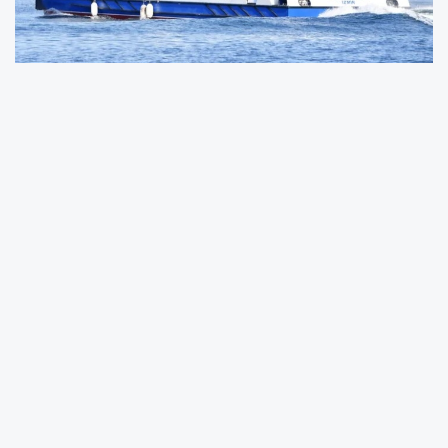
İzmir Büyükşehir Belediyesi iştiraki İZDENİZ AŞ,
yurttaşların uluslararası seyahat ve etkinlik
sefer biletlerine gişelere gitmeden rahat
ulaşmasını sağlamak için online sisteme geçti.
Daha önce bilet.izdeniz.com.tr sitesi üzerinden
alınan Midilli sefer biletine Sakız ve Samos da
eklendi. Tarihi Bergama Vapuru’nda
düzenlenen Kadınlar Matinesi, Rembetiko ve
Caz Geceleri, Körfez Turları, Anneler Günü,
Sevgililer Günü ve Kadınlar Günü gibi özel