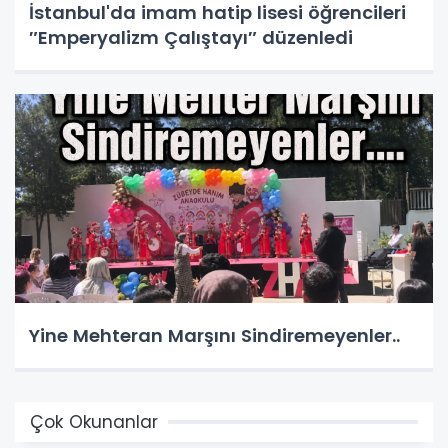
İstanbul'da imam hatip lisesi öğrencileri
″Emperyalizm Çalıştayı″ düzenledi
Yine Mehteran Marşını Sindiremeyenler..
Çok Okunanlar