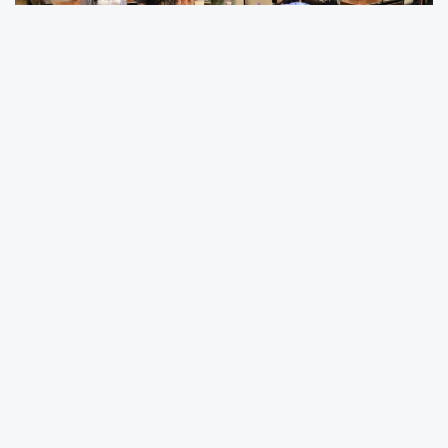
Ankara Keçiören Belediyesi Meclis Salonu'nda
gerçekleştirilen eğitimde, çalışma hayatında
mobbingin tanımı, ortaya çıkış nedenleri,
psikolojik ve hukuki boyutları ile kurum içi
etkileri ele alındı.
Katılımcılara, mobbingle karşılaşıldığında
izlenmesi gereken yasal yollar hakkında bilgi
verilirken, aynı zamanda kurum içi iletişimin
güçlendirilmesi ve sağlıklı çalışma ortamının
önemi vurgulandı. Ankara Üniversitesi Sosyal