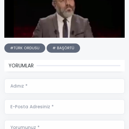
#TÜRK ORDUSU
# BAŞÖRTÜ
YORUMLAR
Adınız *
E-Posta Adresiniz *
Yorumunuz *