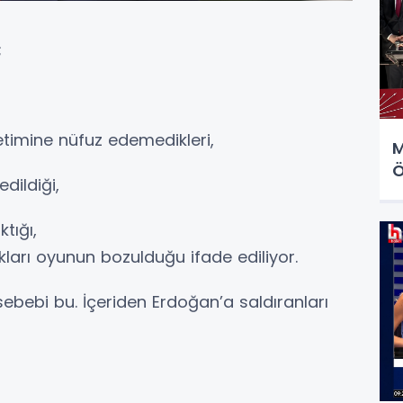
;
imine nüfuz edemedikleri,
M
Ö
edildiği,
tığı,
kları oyunun bozulduğu ifade ediliyor.
 sebebi bu. İçeriden Erdoğan’a saldıranları