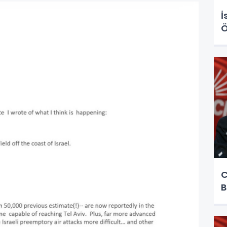
İ
Ö
C
B