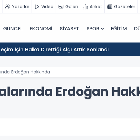
Yazarlar
Video
Galeri
Anket
Gazeteler
GÜNCEL
EKONOMİ
SİYASET
SPOR
EĞİTİM
D
eçim İçin Halka Direttiği Algı Artık Sonlandı
rında Erdoğan Hakkında
alarında Erdoğan Hak