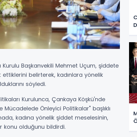
C
D
rı Kurulu Başkanvekili Mehmet Uçum, şiddete
t ettiklerini belirterek, kadınlara yönelik
duklarını söyledi.
tikaları Kurulunca, Çankaya Köşkü'nde
 Mücadelede Önleyici Politikalar" başlıklı
M
mada, kadına yönelik şiddet meselesinin,
Ö
r konu olduğunu bildirdi.