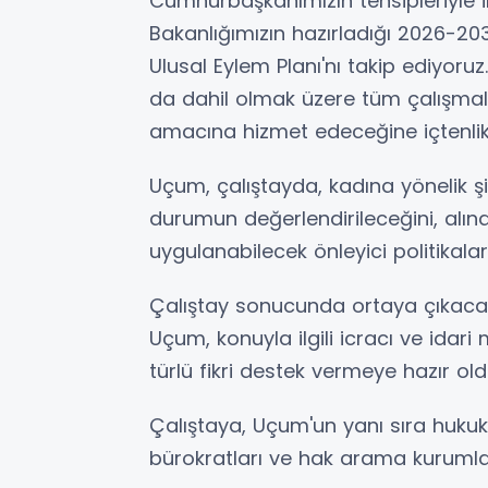
Cumhurbaşkanımızın tensipleriyle il
Bakanlığımızın hazırladığı 2026-203
Ulusal Eylem Planı'nı takip ediyor
da dahil olmak üzere tüm çalışmalar
amacına hizmet edeceğine içtenlikl
Uçum, çalıştayda, kadına yönelik
durumun değerlendirileceğini, alı
uygulanabilecek önleyici politikaları
Çalıştay sonucunda ortaya çıkacak 
Uçum, konuyla ilgili icracı ve ida
türlü fikri destek vermeye hazır olduk
Çalıştaya, Uçum'un yanı sıra hukukç
bürokratları ve hak arama kurumların