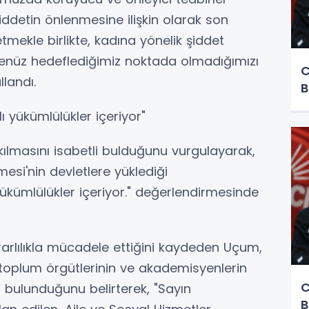
ddetin önlenmesine ilişkin olarak son
tmekle birlikte, kadına yönelik şiddet
enüz hedeflediğimiz noktada olmadığımızı
C
llandı.
B
 yükümlülükler içeriyor"
ılmasını isabetli bulduğunu vurgulayarak,
mesi'nin devletlere yüklediği
kümlülükler içeriyor." değerlendirmesinde
rarlılıkla mücadele ettiğini kaydeden Uçum,
l toplum örgütlerinin ve akademisyenlerin
C
ın bulunduğunu belirterek, "Sayın
B