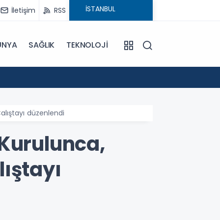
İletişim
RSS
ÜNYA
SAĞLIK
TEKNOLOJİ
18:29
CHP'ni
alıştayı düzenlendi
 Kurulunca,
ıştayı