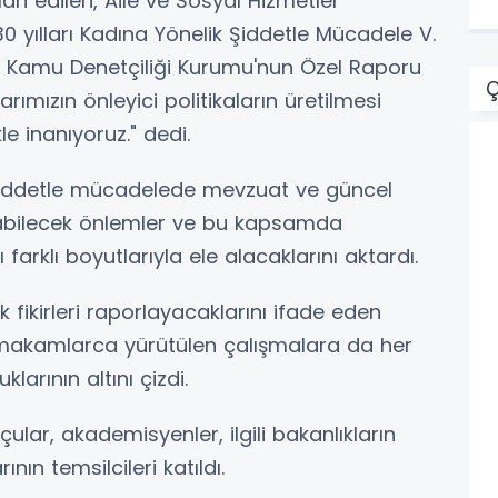
an edilen, Aile ve Sosyal Hizmetler
0 yılları Kadına Yönelik Şiddetle Mücadele V.
uz. Kamu Denetçiliği Kurumu'nun Özel Raporu
Ç
ımızın önleyici politikaların üretilmesi
e inanıyoruz." dedi.
 şiddetle mücadelede mevzuat ve güncel
nabilecek önlemler ve bu kapsamda
 farklı boyutlarıyla ele alacaklarını aktardı.
fikirleri raporlayacaklarını ifade eden
ri makamlarca yürütülen çalışmalara da her
larının altını çizdi.
ular, akademisyenler, ilgili bakanlıkların
ın temsilcileri katıldı.