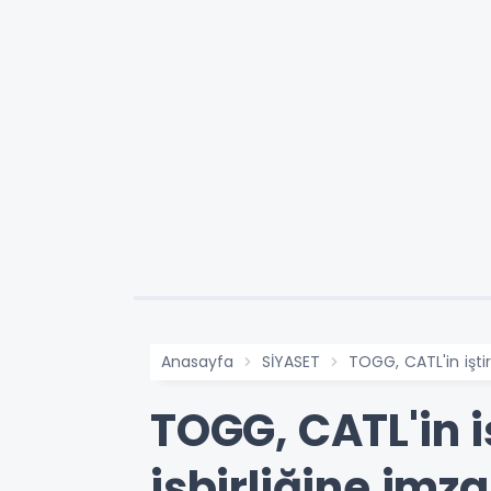
Anasayfa
SİYASET
TOGG, CATL'in iştira
TOGG, CATL'in iş
işbirliğine imza