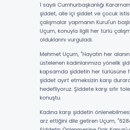
1 sayılı Cumhurbaşkanlığı Kararnam
şiddet, aile içi şiddet ve çocuk i
çalışmalar yapmanın Kurul'un başlı
Uçum, konuyla ilgili her türlü çalış
olduklarını vurguladı.
Mehmet Uçum, "Hayatın her alanın
üstelenen kadınlarımıza yönelik şid
kapsamda şiddetin her türlüsüne fiz
şiddet ayırt etmeksizin karşı durarak
hedefliyoruz. Şiddete karşı sıfır tol
konuştu.
Kadına karşı şiddetin önlenebilmesi 
arz ettiğini dile getiren Uçum, "62
Şiddetin Önlenmesine Dair Kanun'u