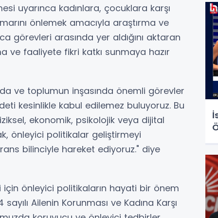
esi uyarınca kadınlara, çocuklara karşı
stismarını önlemek amacıyla araştırma ve
ca görevleri arasında yer aldığını aktaran
ma ve faaliyete fikri katkı sunmaya hazır
da ve toplumun inşasında önemli görevler
deti kesinlikle kabul edilemez buluyoruz. Bu
İ
iksel, ekonomik, psikolojik veya dijital
Ö
, önleyici politikalar geliştirmeyi
erans bilinciyle hareket ediyoruz." diye
için önleyici politikaların hayati bir önem
84 sayılı Ailenin Korunması ve Kadına Karşı
muzda koruyucu ve önleyici tedbirler