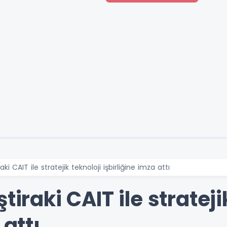
ki CAIT ile stratejik teknoloji işbirliğine imza attı
tiraki CAIT ile strateji
 attı