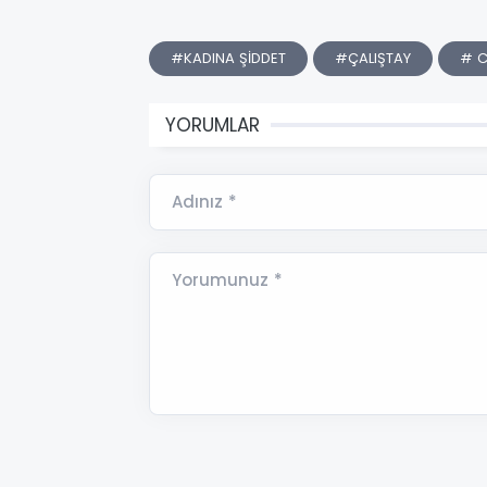
#KADINA ŞİDDET
#ÇALIŞTAY
# 
YORUMLAR
Adınız *
Yorumunuz *