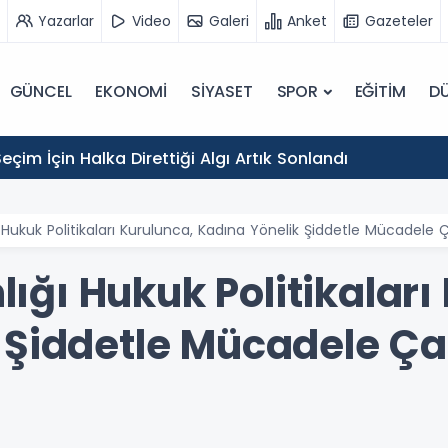
Yazarlar
Video
Galeri
Anket
Gazeteler
GÜNCEL
EKONOMİ
SİYASET
SPOR
EĞİTİM
D
eçim İçin Halka Direttiği Algı Artık Sonlandı
ukuk Politikaları Kurulunca, Kadına Yönelik Şiddetle Mücadele Ç
ğı Hukuk Politikaları
 Şiddetle Mücadele Çal