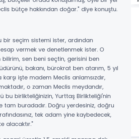
clis bütçe hakkından doğar." diye konuştu.
u bir seçim sistemi ister, ardından
hesap vermek ve denetlenmek ister. O
n bilirim, sen beni seçtin, gerisini ben
üdürünü, bakanı, bürokrat ben atarım, 5 yıl
a karşı işte madem Meclis anlamsızdır,
maktadır, o zaman Meclis meydandır,
u birlikteliğinizin, Yurttaş Birlikteliği'nin
e tam buradadır. Doğru yerdesiniz, doğru
arafındasınız, tek adam yine kaybedecek,
e alacaktır."