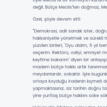
değil. Bütçe Meclis'ten doğmaz, Me
Özel, şöyle devam etti:
"Demokrasi, adil sandık ister, doğr
hakkaniyetle yönetmek ve sürekli 
yüzden birileri, 'Oyu aldım, 5 yıl be
seçerim. Rektörü, valiyi, emniyet m
keyfime bakarım' diyen bir anlayış
madem bütçe hakkı artık tanınma
meydanlardır, sokaktır. İşte bugünkü b
ortaya koyduğu iradenin kıymeti d
yapmaktasınız, siz tarihin doğru t
yine yurttaş bütçe hakkını söke sök