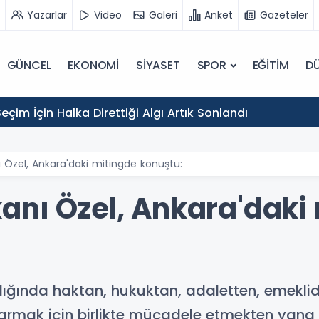
Yazarlar
Video
Galeri
Anket
Gazeteler
GÜNCEL
EKONOMİ
SİYASET
SPOR
EĞİTİM
D
eçim İçin Halka Direttiği Algı Artık Sonlandı
 Özel, Ankara'daki mitingde konuştu:
anı Özel, Ankara'daki
dığında haktan, hukuktan, adaletten, emekl
armak için birlikte mücadele etmekten yana bir