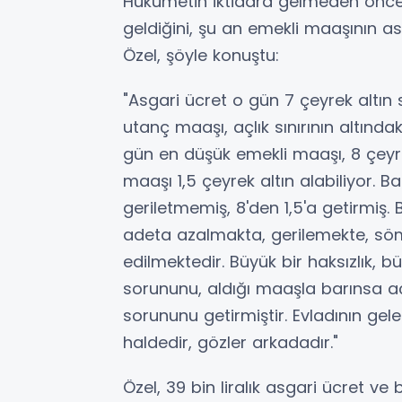
Hükümetin iktidara gelmeden önce 
geldiğini, şu an emekli maaşının a
Özel, şöyle konuştu:
"Asgari ücret o gün 7 çeyrek altın 
utanç maaşı, açlık sınırının altındak
gün en düşük emekli maaşı, 8 çeyre
maaşı 1,5 çeyrek altın alabiliyor. Bak
geriletmemiş, 8'den 1,5'a getirmiş. 
adeta azalmakta, gerilemekte, söm
edilmektedir. Büyük bir haksızlık, b
sorununu, aldığı maaşla barınsa a
sorununu getirmiştir. Evladının gel
haldedir, gözler arkadadır."
Özel, 39 bin liralık asgari ücret ve 