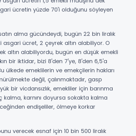
asgari ücretin 1,5 emekli maaşına dek
sgari ücretin yüzde 70'i olduğunu söyleyen
satın alma gücündeydi, bugün 22 bin liralık
i asgari ücret, 2 çeyrek altın alabiliyor. O
k altın alabiliyordu, bugün en düşük emekli
ın bir iktidar, bizi 8'den 7'ye, 8'den 6,5'a
Bu ülkede emeklilerin ve emekçilerin hakları
ürülmekte değil, çalınmaktadır, gasp
üyük bir vicdansızlık, emekliler için barınma
ç kalma, karnını doyursa sokakta kalma
eceğinden endişeliler, ölmeye korkar
bunu verecek esnaf için 10 bin 500 liralık