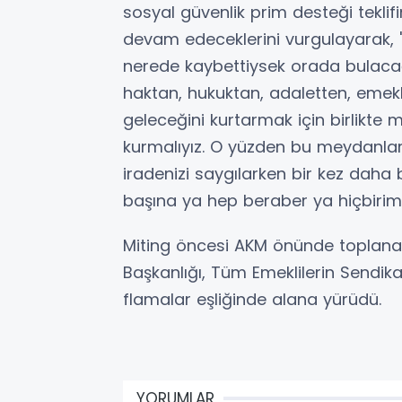
sosyal güvenlik prim desteği teklifi
devam edeceklerini vurgulayarak, "B
nerede kaybettiysek orada bulaca
haktan, hukuktan, adaletten, emek
geleceğini kurtarmak için birlikte 
kurmalıyız. O yüzden bu meydanla
iradenizi saygılarken bir kez dah
başına ya hep beraber ya hiçbirim
Miting öncesi AKM önünde toplanan Y
Başkanlığı, Tüm Emeklilerin Sendika
flamalar eşliğinde alana yürüdü.
YORUMLAR