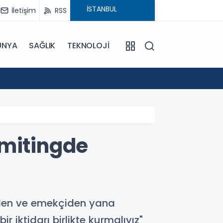
İletişim
RSS
ÜNYA
SAĞLIK
TEKNOLOJİ
18:29
CHP'ni
 mitingde
iden ve emekçiden yana
 iktidarı birlikte kurmalıyız"