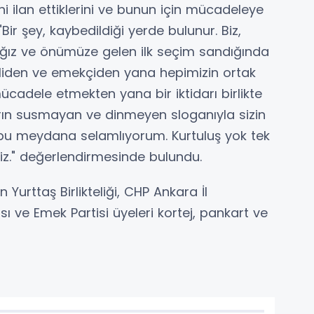
ni ilan ettiklerini ve bunun için mücadeleye
ir şey, kaybedildiği yerde bulunur. Biz,
ğız ve önümüze gelen ilk seçim sandığında
liden ve emekçiden yana hepimizin ortak
mücadele etmekten yana bir iktidarı birlikte
rın susmayan ve dinmeyen sloganıyla sizin
a bu meydana selamlıyorum. Kurtuluş yok tek
iz." değerlendirmesinde bulundu.
urttaş Birlikteliği, CHP Ankara İl
sı ve Emek Partisi üyeleri kortej, pankart ve