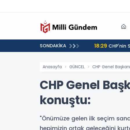
18:29
SONDAKİKA
CHP'nin S
Anasayfa
GÜNCEL
CHP Genel Başkanı
CHP Genel Başk
konuştu:
"Önümüze gelen ilk seçim san
hepimizin ortak geleceğini kurt