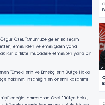
C
B
Özgür Özel, "Önümüze gelen ilk seçim
letten, emekliden ve emekçiden yana
ak için birlikte mücadele etmekten yana bir
en "Emeklilerin ve Emekçilerin Bütçe Hakkı
C
çe hakkının, insanlığın en önemli kazanımı
B
rüşüleceğini anımsatan Özel, "Bütçe hakkı,
Ç
uş, bütçeler orada konuşulmuş, öyle bir yer