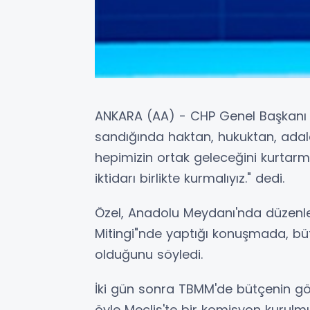
ANKARA (AA) - CHP Genel Başkanı 
sandığında haktan, hukuktan, ada
hepimizin ortak geleceğini kurtarm
iktidarı birlikte kurmalıyız." dedi.
Özel, Anadolu Meydanı'nda düzenlen
Mitingi"nde yaptığı konuşmada, büt
olduğunu söyledi.
İki gün sonra TBMM'de bütçenin gö
öyle Meclis'te bir komisyon kurulm