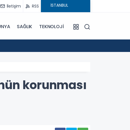
İletişim
RSS
ÜNYA
SAĞLIK
TEKNOLOJİ
18:29
CHP'ni
'nün korunması