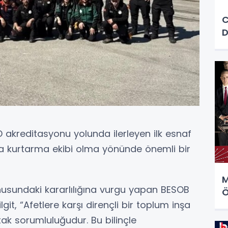
C
D
D akreditasyonu yolunda ilerleyen ilk esnaf
ma kurtarma ekibi olma yönünde önemli bir
M
onusundaki kararlılığına vurgu yapan BESOB
Ö
git, “Afetlere karşı dirençli bir toplum inşa
tak sorumluluğudur. Bu bilinçle