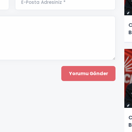
E-Posta Adresiniz *
C
B
C
B