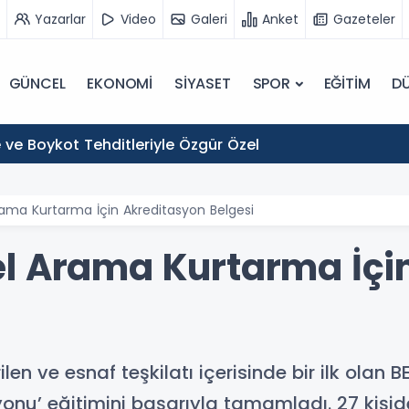
Yazarlar
Video
Galeri
Anket
Gazeteler
GÜNCEL
EKONOMİ
SİYASET
SPOR
EĞİTİM
D
 ve Boykot Tehditleriyle Özgür Özel
rama Kurtarma İçin Akreditasyon Belgesi
l Arama Kurtarma İçi
n ve esnaf teşkilatı içerisinde bir ilk olan B
u’ eğitimini başarıyla tamamladı. 27 kişiden