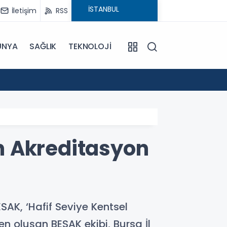
İletişim
RSS
ÜNYA
SAĞLIK
TEKNOLOJİ
18:20
Manipü
n Akreditasyon
ESAK, ‘Hafif Seviye Kentsel
 oluşan BESAK ekibi, Bursa İl