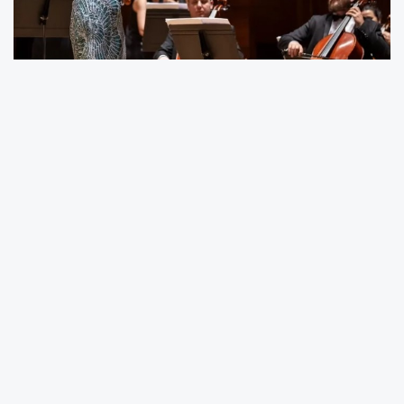
30 Mayıs’ta ilk konserini veren orkestra, 20
Eylül’de muhteşem bir sezon açılışıyla İzmirli
sanatseverlerle buluşacak.
İzmir Büyükşehir Belediyesi’nin oda orkestrası,
İzmir Oda Orkestrası adıyla 30 Mayıs’ta
Ahmed Adnan Saygun Sanat Merkezi’nde
(AASSM) ilk konserini düzenledi. Misafir
sanatçıların da yer aldığı konserde, oda