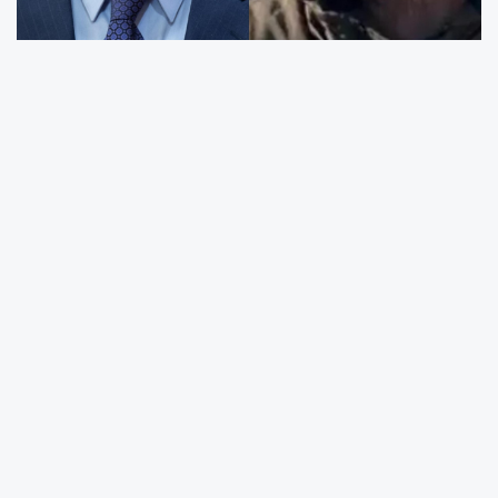
CHP Adalar Gençlik Kolları Başkanı Ramazan
Yıldız,
“Seni karış karış oyacağız, Gürlek.” paylaşımı
sonrası tutuklanarak cezaevine gönderildi