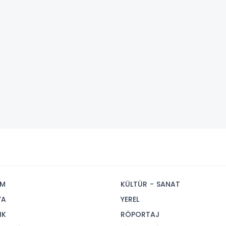
İM
KÜLTÜR - SANAT
YA
YEREL
IK
RÖPORTAJ