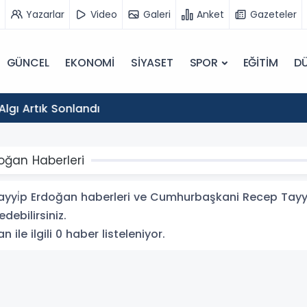
Yazarlar
Video
Galeri
Anket
Gazeteler
GÜNCEL
EKONOMİ
SİYASET
SPOR
EĞİTİM
D
18:29
CHP'nin Seçim İçin Halka Direttiği Algı Artık S
oğan Haberleri
i̇p Erdoğan haberleri ve Cumhurbaşkani Recep Tayyi̇p 
debilirsiniz.
le ilgili 0 haber listeleniyor.