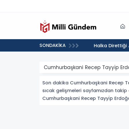
SONDAKİKA
landı
Cumhurbaşkani Recep Tayyi̇p Erd
Son dakika Cumhurbaşkani Recep Tayy
sıcak gelişmeleri sayfamızdan takip e
Cumhurbaşkani Recep Tayyi̇p Erdoğan i