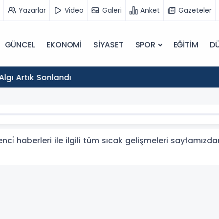
Yazarlar
Video
Galeri
Anket
Gazeteler
GÜNCEL
EKONOMİ
SİYASET
SPOR
EĞİTİM
D
18:29
CHP'nin Seçim İçin Halka Direttiği Algı Artık S
ci̇ haberleri ile ilgili tüm sıcak gelişmeleri sayfamızdan