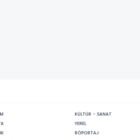
İM
KÜLTÜR - SANAT
YA
YEREL
IK
RÖPORTAJ