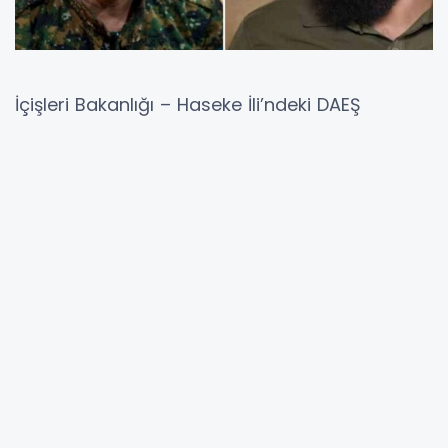
İçişleri Bakanlığı – Haseke İli’ndeki DAEŞ
Hapishaneleri Hakkında Açıklama
Son sahadaki gelişmeler ve buna eşlik eden,
Suriye Demokratik Güçleri (SDG) tarafından
tutulan DAEŞ tutuklularına ait dosyanın
medyada çarpıtılması ve siyasi amaçlarla
kullanılmasına yönelik girişimler ışığında; İçişleri
Bakanlığı, vatandaşların güvenliği, iç barışın
korunması ve terörün yeniden canlanmasının
önlenmesinin en yüksek ulusal öncelik
olduğunu vurgulamaktadır.