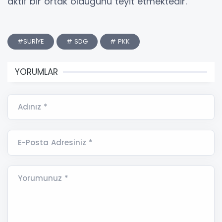
aktif bir ortak olduğunu teyit etmektedir.
#SURİYE
# SDG
# PKK
YORUMLAR
Adınız *
E-Posta Adresiniz *
Yorumunuz *