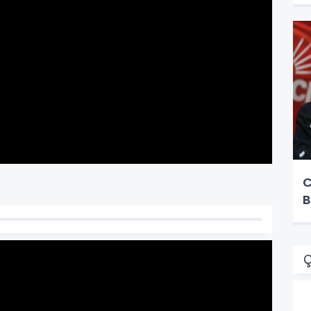
C
B
Ç