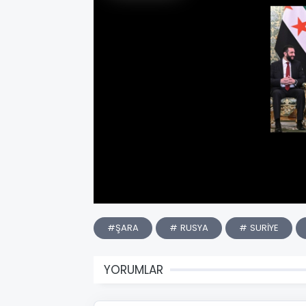
#ŞARA
# RUSYA
# SURİYE
YORUMLAR