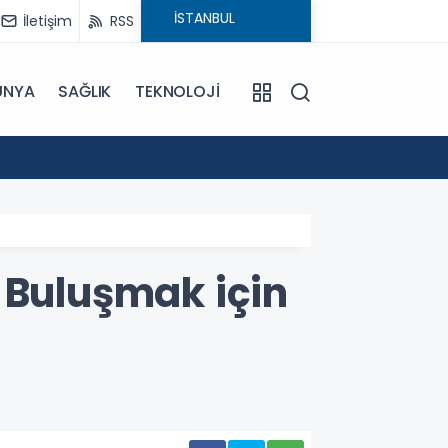
İletişim
RSS
ÜNYA
SAĞLIK
TEKNOLOJİ
18:29
CHP'ni
 Buluşmak için