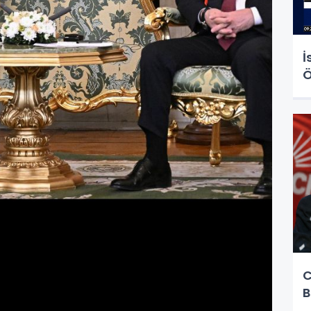
İ
Ö
C
B