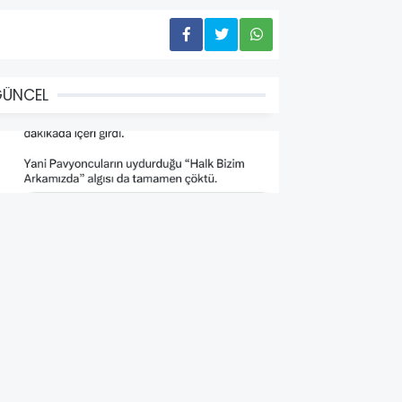
GÜNCEL
HP'nin Seçim İçin Halka
irettiği Algı Artık Sonlandı