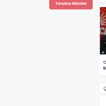
C
B
Ç