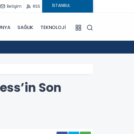
İletişim
RSS
ÜNYA
SAĞLIK
TEKNOLOJİ
18:29
CHP'ni
ess’in Son