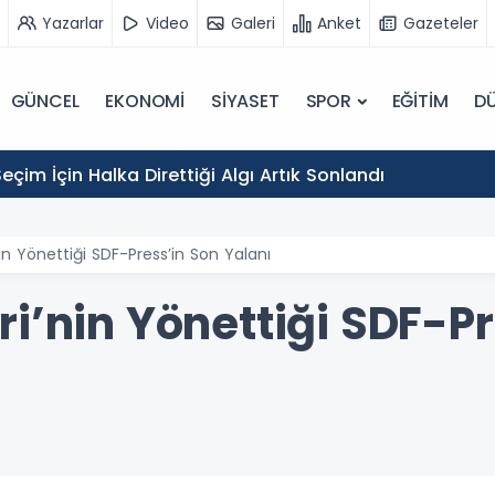
Yazarlar
Video
Galeri
Anket
Gazeteler
GÜNCEL
EKONOMİ
SİYASET
SPOR
EĞİTİM
D
eçim İçin Halka Direttiği Algı Artık Sonlandı
in Yönettiği SDF-Press’in Son Yalanı
i’nin Yönettiği SDF-Pr