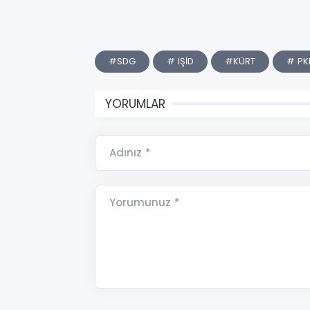
#SDG
# IŞİD
#KÜRT
# PK
YORUMLAR
Adınız *
Yorumunuz *