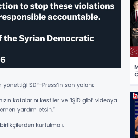
M
Ö
n yönettiği SDF-Press’in son yalanı:
ızın kafalarını kestiler ve ‘IŞİD gibi’ videoya
 hemen yardım etsin.”
birlikçilerden kurtulmalı.