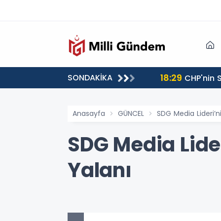
18:29
SONDAKİKA
CHP'nin S
Anasayfa
GÜNCEL
SDG Media Lideri’n
SDG Media Lider
Yalanı