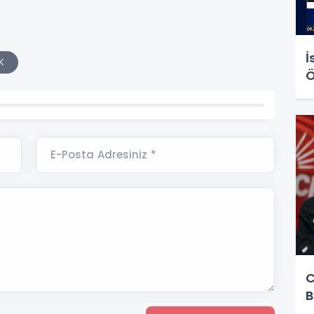
İ
K
Ö
E-Posta Adresiniz *
C
B