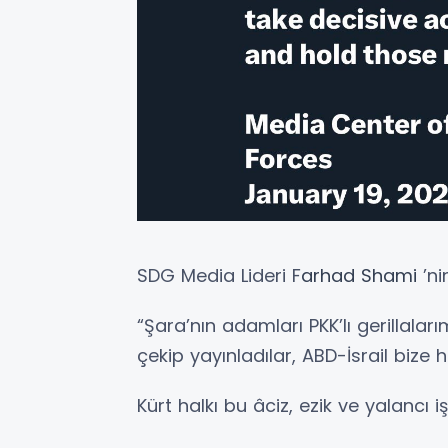
SDG Media Lideri F
arhad Shami
’ni
“Şara’nın adamları PKK’lı gerillalarım
çekip yayınladılar, ABD-İsrail bize
Kürt halkı bu âciz, ezik ve yalancı iş