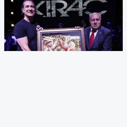
Festivalin son gününde Çalışma ve Sosyal
Güvenlik Bakanı Vedat Işıkhan, Mardin Valisi ve
Büyükşehir Belediye Başkan Vekili Tuncay
Akkoyun, Mardin Milletvekili Faruk Kılıç, AK Parti
İl Başkanı Mehmet Uncu ve protokol üyeleri,