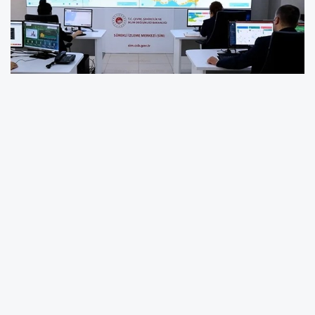
Sürekli İzleme Merkezi (SİM) üzerinden Sürekli
Emisyon Ölçüm Sistemi (SEÖS) ile Türkiye’deki
414 sanayi tesisine ait 802 bacanın emisyon
değerleri anlık olarak takip ediliyor. Kirletici gaz
ve partikül madde ölçümleri 7/24 kaydediliyor,
yasal sınır aşımları ise merkeze anında
bildiriliyor.
MAYIS’TA 53 TESİSE CEZA