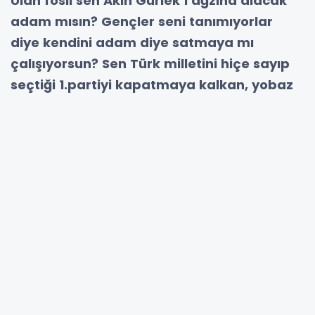
Ulan fosil sen Akın Gürlek’i ağzına alacak
adam mısın? Gençler seni tanımıyorlar
diye kendini adam diye satmaya mı
çalışıyorsun? Sen Türk milletini hiçe sayıp
seçtiği 1.partiyi kapatmaya kalkan, yobaz
azınlığın ezik çığırtkanı olarak hatırlanacak
İslamofobik Kemalist’in tekisin!
diyen Fatih Tezcan'a Ömer Faruk
Eminağaoğlu'nun cevap vermeye cesaret
edemediği görüldü.
KAYNAK: https://www.milligundem.com/habe
gurleki-tehdit-eden-kemalist-omer-
faruk-eminagaogluna-fatih-tezcan-ulan-
fosil-sen-adam-misin-2929.html