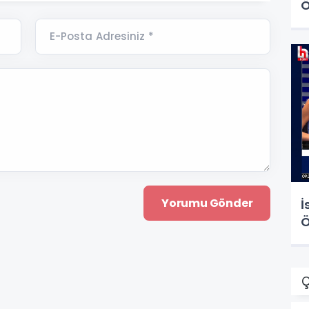
Ö
E-Posta Adresiniz *
İ
Ö
Ç