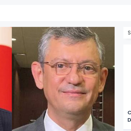
S
C
D