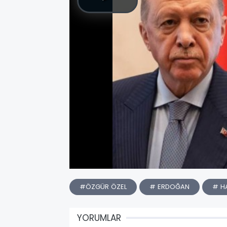
#ÖZGÜR ÖZEL
# ERDOĞAN
# H
YORUMLAR