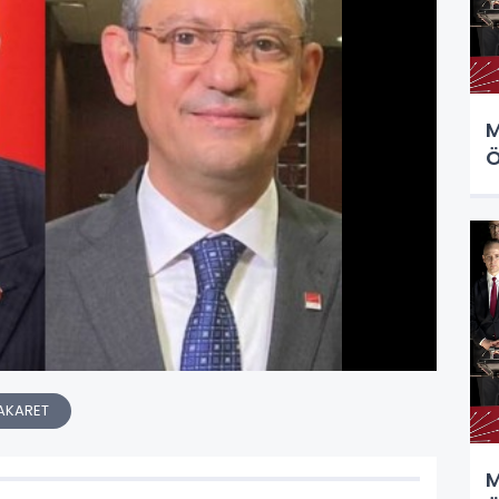
M
Ö
AKARET
M