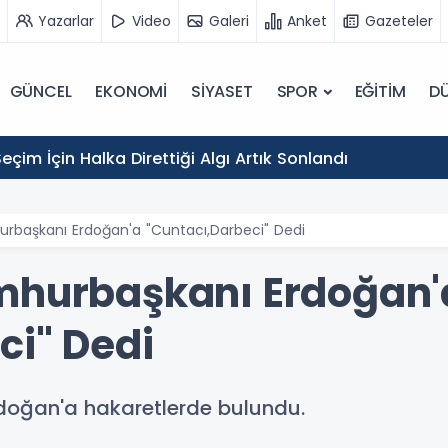
Yazarlar
Video
Galeri
Anket
Gazeteler
GÜNCEL
EKONOMİ
SİYASET
SPOR
EĞİTİM
D
eçim İçin Halka Direttiği Algı Artık Sonlandı
rbaşkanı Erdoğan'a "Cuntacı,Darbeci" Dedi
umhurbaşkanı Erdoğan'
ci" Dedi
doğan'a hakaretlerde bulundu.