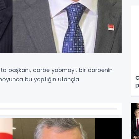
nta başkanı, darbe yapmayı, bir darbenin
C
 boyunca bu yaptığın utançla
D