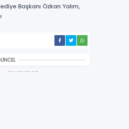
elediye Başkanı Özkan Yalım,
ı
GÜNCEL