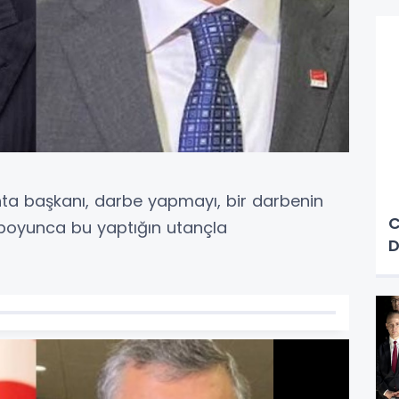
nta başkanı, darbe yapmayı, bir darbenin
C
 boyunca bu yaptığın utançla
D