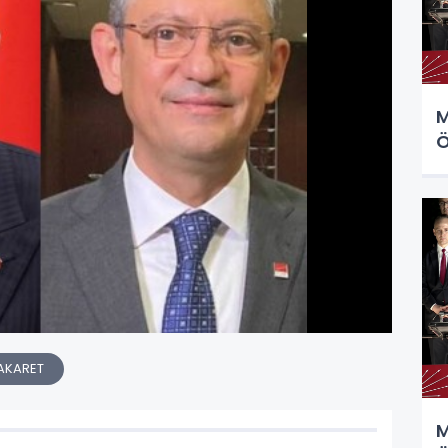
M
Ö
AKARET
M