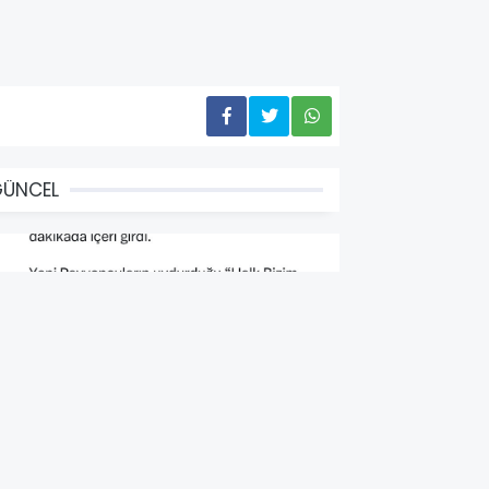
GÜNCEL
HP'nin Seçim İçin Halka