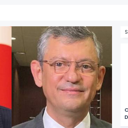
S
C
D