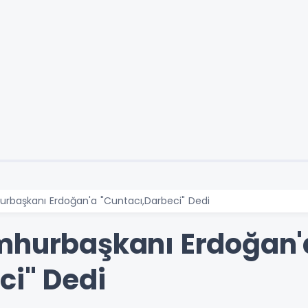
rbaşkanı Erdoğan'a "Cuntacı,Darbeci" Dedi
umhurbaşkanı Erdoğan'
ci" Dedi