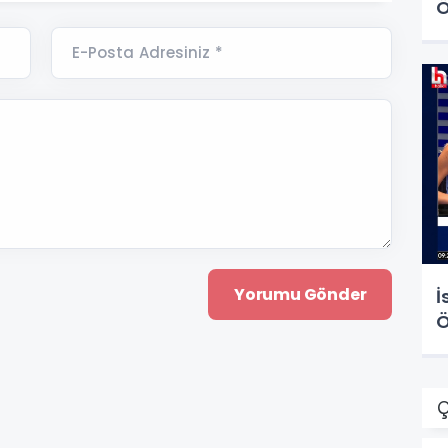
Ö
E-Posta Adresiniz *
İ
Ö
Ç