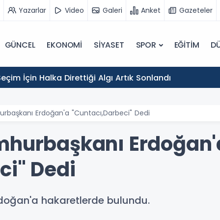
Yazarlar
Video
Galeri
Anket
Gazeteler
GÜNCEL
EKONOMİ
SİYASET
SPOR
EĞİTİM
D
eçim İçin Halka Direttiği Algı Artık Sonlandı
rbaşkanı Erdoğan'a "Cuntacı,Darbeci" Dedi
umhurbaşkanı Erdoğan'
ci" Dedi
doğan'a hakaretlerde bulundu.