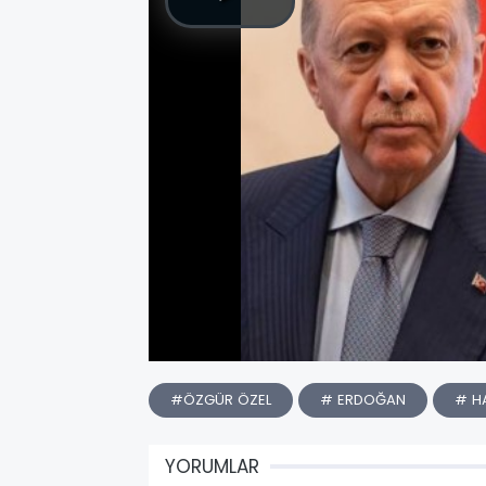
#ÖZGÜR ÖZEL
# ERDOĞAN
# H
YORUMLAR