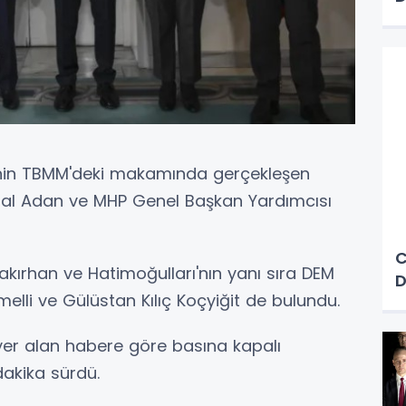
'nin TBMM'deki makamında gerçekleşen
al Adan ve MHP Genel Başkan Yardımcısı
C
kırhan ve Hatimoğulları'nın yanı sıra DEM
D
melli ve Gülüstan Kılıç Koçyiğit de bulundu.
yer alan habere göre basına kapalı
akika sürdü.