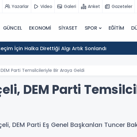
Yazarlar
Video
Galeri
Anket
Gazeteler
GÜNCEL
EKONOMİ
SİYASET
SPOR
EĞİTİM
D
eçim İçin Halka Direttiği Algı Artık Sonlandı
 DEM Parti Temsilcileriyle Bir Araya Geldi
li, DEM Parti Temsilcil
li, DEM Parti Eş Genel Başkanları Tuncer Ba