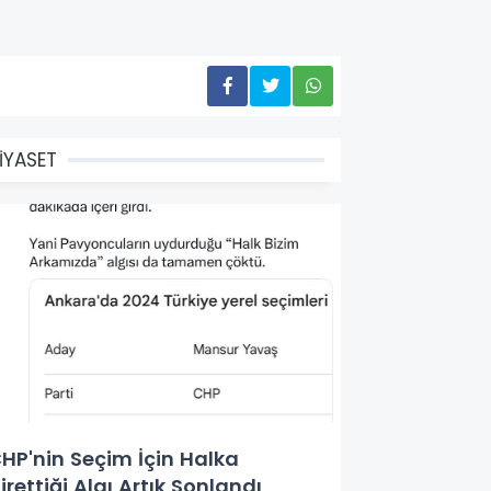
İYASET
HP'nin Seçim İçin Halka
irettiği Algı Artık Sonlandı