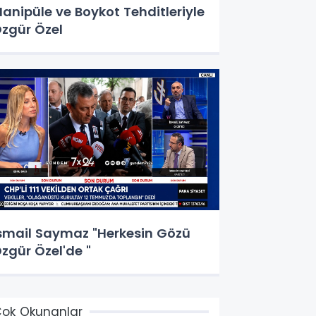
anipüle ve Boykot Tehditleriyle
zgür Özel
smail Saymaz "Herkesin Gözü
zgür Özel'de "
ok Okunanlar