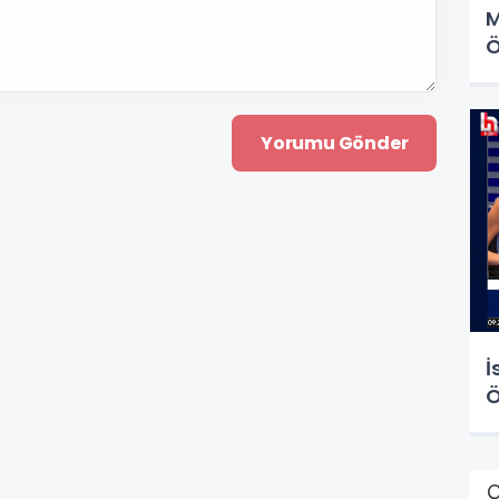
M
Ö
İ
Ö
Ç