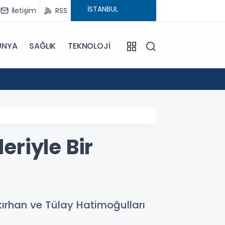
İletişim
RSS
ÜNYA
SAĞLIK
TEKNOLOJİ
18:29
CHP'ni
eriyle Bir
kırhan ve Tülay Hatimoğulları