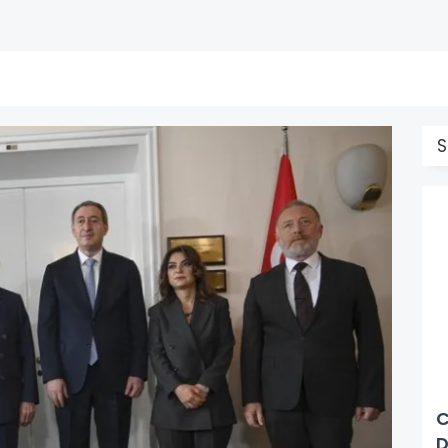
S
C
D