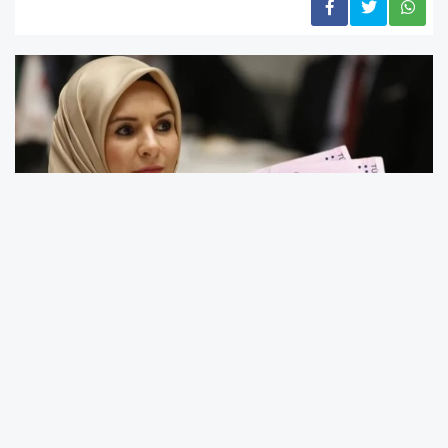
Aile ve Sosyal Hizmetler Bakanı Mahinur
Özdemir Göktaş, Türkiye genelindeki SYDV’ler
aracılığıyla ihtiyaç sahibi olduğu tespit edilen